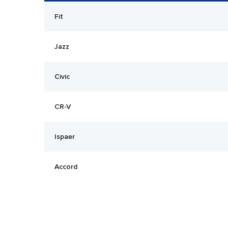
Fit
Jazz
Civic
CR-V
Ispaer
Accord