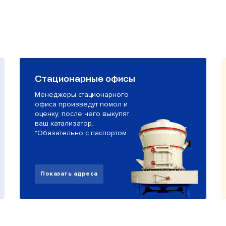
Стационарные офисы
Менеджеры стационарного
офиса произведут помол и
оценку, после чего выкупят
ваш катализатор.
*Обязательно с паспортом
Показать адреса