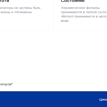
тота
Состояние
лизаторы не должны быть
-Керамические фильтры
язнены и обожжены
принимаются в любом состо
-Металл принимается в цело
виде
заторов*
Цена