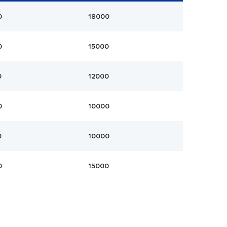
0
18000
0
15000
0
12000
0
10000
0
10000
0
15000