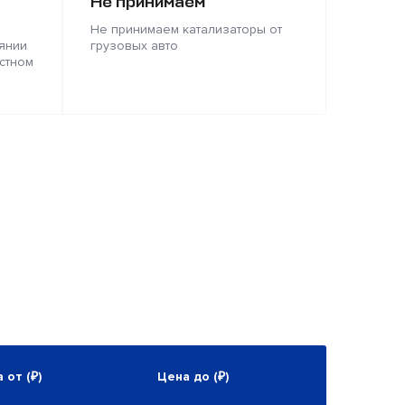
Не принимаем
Не принимаем катализаторы от
янии
грузовых авто
стном
 от (₽)
Цена до (₽)