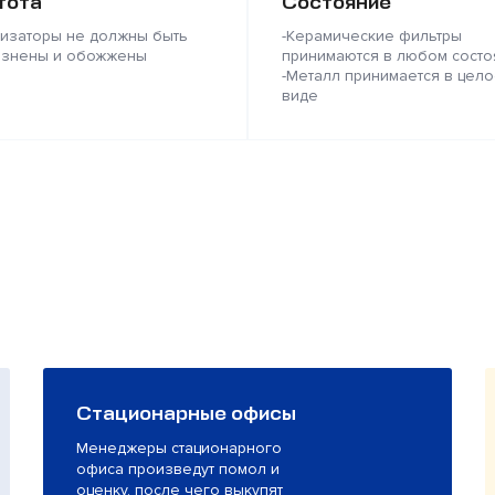
тота
Состояние
лизаторы не должны быть
-Керамические фильтры
язнены и обожжены
принимаются в любом состо
-Металл принимается в цело
виде
Стационарные офисы
Менеджеры стационарного
офиса произведут помол и
оценку, после чего выкупят