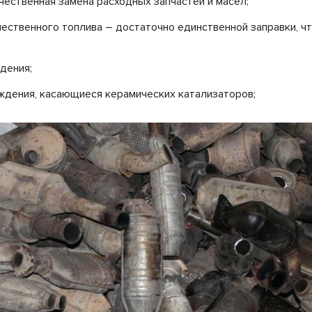
ачественная замена расходных запчастей и масел;
чественного топлива – достаточно единственной заправки, ч
дения;
ждения, касающиеся керамических катализаторов;