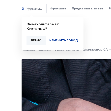
Куртамыш
Франшиза
Представительства
Р
Вы находитесь в г.
Куртамыш?
ВЕРНО
ИЗМЕНИТЬ ГОРОД
Главная
/
Каталитические системы
/
Катализатор б/у 