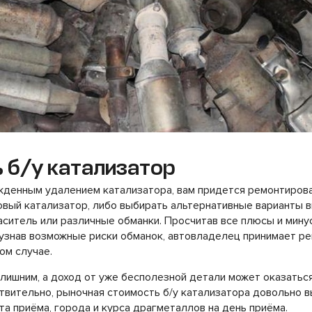
 б/у катализатор
жденным удалением катализатора, вам придется ремонтирова
овый катализатор, либо выбирать альтернативные варианты в
аситель или различные обманки. Просчитав все плюсы и мину
узнав возможные риски обманок, автовладелец принимает ре
ом случае.
лишним, а доход от уже бесполезной детали может оказатьс
вительно, рыночная стоимость б/у катализатора довольно в
та приёма, города и курса драгметаллов на день приёма.