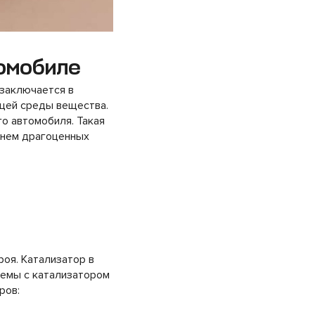
томобиле
заключается в
щей среды вещества.
о автомобиля. Такая
в нем драгоценных
роя. Катализатор в
лемы с катализатором
ров: