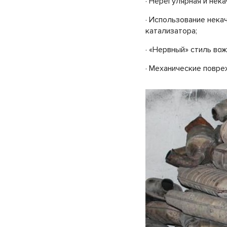
· Нерегулярная и нек
· Использование нека
катализатора;
· «Нервный» стиль вож
· Механические повре