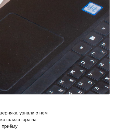
верняка, узнали о нем
 катализатора на
о приёму